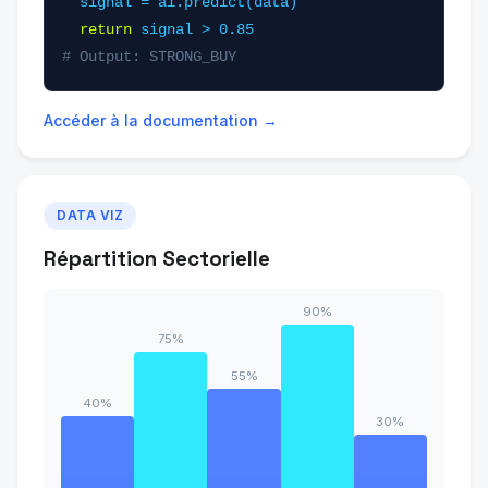
signal = ai.predict(data)
return
signal > 0.85
# Output: STRONG_BUY
Accéder à la documentation →
DATA VIZ
Répartition Sectorielle