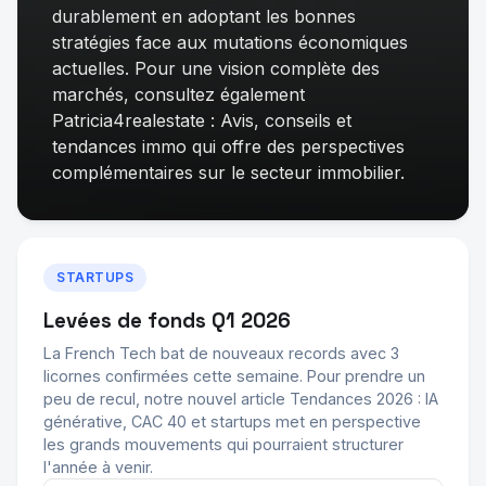
durablement
en adoptant les bonnes
stratégies face aux mutations économiques
actuelles. Pour une vision complète des
marchés, consultez également
Patricia4realestate : Avis, conseils et
tendances immo
qui offre des perspectives
complémentaires sur le secteur immobilier.
STARTUPS
Levées de fonds Q1 2026
La French Tech bat de nouveaux records avec 3
licornes confirmées cette semaine. Pour prendre un
peu de recul, notre nouvel article
Tendances 2026 : IA
générative, CAC 40 et startups
met en perspective
les grands mouvements qui pourraient structurer
l'année à venir.